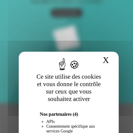
Spécialiste de l'export vers l'Afrique
En savoir plus
X
Masque
DEVIS RAPIDE
Ce site utilise des cookies
Demande de devis
et vous donne le contrôle
sur ceux que vous
souhaitez activer
Nos partenaires
(4)
APIs
Consentement spécifique aux
services Google