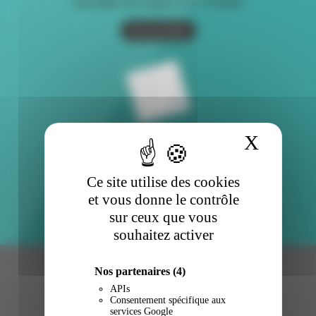
Spécialiste de l'export vers l'Afrique
En savoir plus
X
Masque
DEVIS RAPIDE
Ce site utilise des cookies
Demande de devis
et vous donne le contrôle
sur ceux que vous
souhaitez activer
Nos partenaires
(4)
APIs
Consentement spécifique aux
services Google