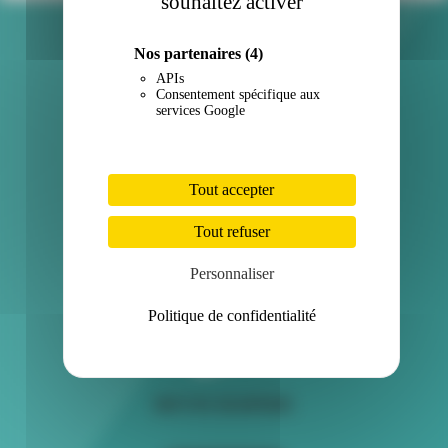
souhaitez activer
Nos partenaires
(4)
APIs
Consentement spécifique aux
services Google
EXPORT & DOM-TOM
Tout accepter
Spécialiste de l'export vers l'Afrique
Tout refuser
En savoir plus
Personnaliser
Politique de confidentialité
DEVIS RAPIDE