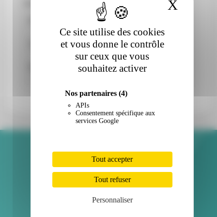
X
Masque
Fiche technique
Marque
HP
Ce site utilise des cookies
et vous donne le contrôle
Type
LASER COULEUR
sur ceux que vous
souhaitez activer
Modèle
HP Color Laserjet
9500
Nos partenaires
(4)
APIs
Consentement spécifique aux
services Google
Tout accepter
Tout refuser
Personnaliser
EXPORT & DOM-TOM