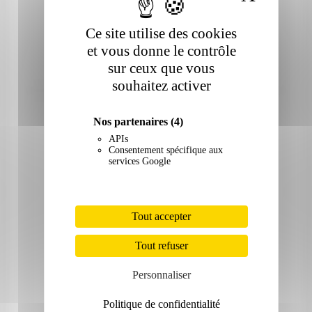
39,08 € HT
Ce site utilise des cookies
46,90 € TTC
et vous donne le contrôle
AJOUTER AU PANIER
sur ceux que vous
souhaitez activer
Nos partenaires
(4)
APIs
Consentement spécifique aux
services Google
Tout accepter
Tout refuser
C1Q10A Tête D'impression (HP N°711)
Pour Traceur T120 T520
Personnaliser
Expédié le jour même
Politique de confidentialité