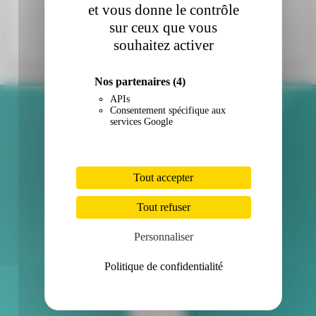
6570, MF 6560 PL
et vous donne le contrôle
sur ceux que vous
souhaitez activer
Nos partenaires
(4)
APIs
Consentement spécifique aux
services Google
Tout accepter
EXPORT & DOM-TOM
Tout refuser
Spécialiste de l'export vers l'Afrique
Personnaliser
En savoir plus
Politique de confidentialité