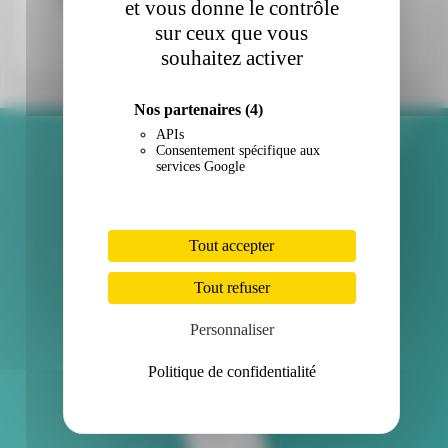
et vous donne le contrôle
sur ceux que vous
souhaitez activer
Nos partenaires
(4)
APIs
Consentement spécifique aux
services Google
Tout accepter
EXPORT & DOM-TOM
Tout refuser
Spécialiste de l'export vers l'Afrique
Personnaliser
En savoir plus
Politique de confidentialité